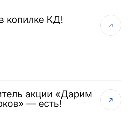
в копилке КД!
тель акции «Дарим
рков» — есть!