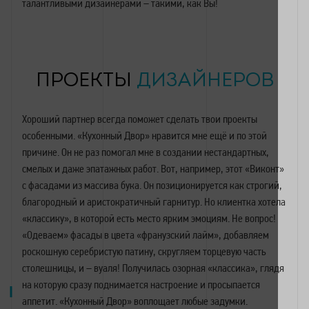
талантливыми дизайнерами – такими, как Вы!
ПРОЕКТЫ
ДИЗАЙНЕРОВ
Хороший партнер всегда поможет сделать твои проекты
особенными. «Кухонный Двор» нравится мне ещё и по этой
причине. Он не раз помогал мне в создании нестандартных,
смелых и даже эпатажных работ. Вот, например, этот «Виконт»
с фасадами из массива бука. Он позиционируется как строгий,
благородный и аристократичный гарнитур. Но клиентка хотела
«классику», в которой есть место ярким эмоциям. Не вопрос!
«Одеваем» фасады в цвета «франузский лайм», добавляем
роскошную серебристую патину, скругляем торцевую часть
столешницы, и – вуаля! Получилась озорная «классика», глядя
на которую сразу поднимается настроение и просыпается
аппетит. «Кухонный Двор» воплощает любые задумки.