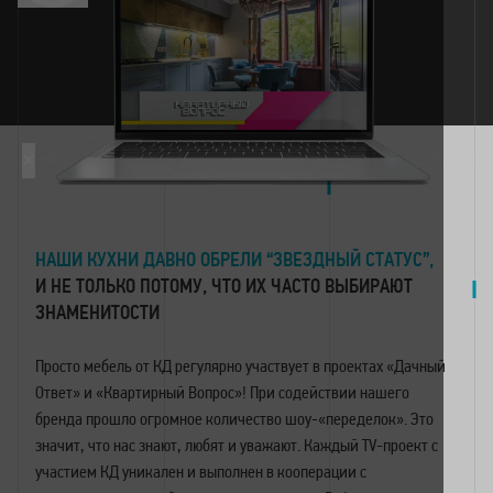
×
НАШИ КУХНИ ДАВНО ОБРЕЛИ “ЗВЕЗДНЫЙ СТАТУС”,
И НЕ ТОЛЬКО ПОТОМУ, ЧТО ИХ ЧАСТО ВЫБИРАЮТ
ЗНАМЕНИТОСТИ
Просто мебель от КД регулярно участвует в проектах «Дачный
Ответ» и «Квартирный Вопрос»! При содействии нашего
бренда прошло огромное количество шоу-«переделок». Это
значит, что нас знают, любят и уважают. Каждый TV-проект с
участием КД уникален и выполнен в кооперации с