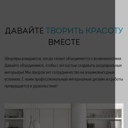
ДАВАЙТЕ
ТВОРИТЬ КРАСОТУ
ВМЕСТЕ
Шедевры рождаются, когда талант объединяется с возможностями.
Давайте объединимся, чтобы с лёгкостью создавать шедевральные
интерьеры! Мы предлагает сотрудничество на взаимовыгодных
условиях. С нами профессиональный интерьерный дизайн из работы
превращается в удовольствие!