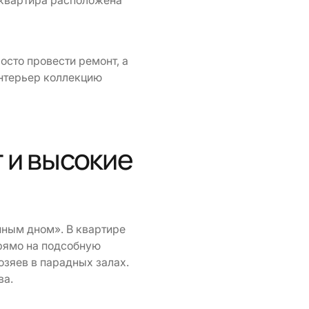
а квартира расположена
осто провести ремонт, а
нтерьер коллекцию
 и высокие
йным дном». В квартире
прямо на подсобную
озяев в парадных залах.
ва.