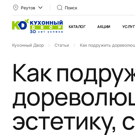
Реутов
Поиск
КАТАЛОГ
АКЦИИ
УСЛУГ
Кухонный Двор
Статьи
Как подружить дореволюц
Как подру
дореволю
эстетику,