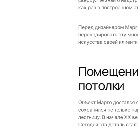
сверху. Не зная о надст
как раз в построенном э
Перед дизайнером Марго
перекодировать эту мно
искусства своей клиентк
Помещение
потолки
Объект Марго достался 
сохранился не только п
лестницу. В начале XX в
Сегодня эта деталь стал