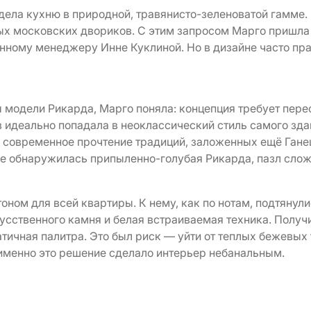
ела кухню в природной, травянисто-зеленоватой гамме. 
х московских двориков. С этим запросом Марго пришла
нному менеджеру Инне Куклиной. Но в дизайне часто пр
 модели Рикарда, Марго поняла: концепция требует пере
 идеально попадала в неоклассический стиль самого зда
а современное прочтение традиций, заложенных ещё Га
тре обнаружилась припыленно-голубая Рикарда, пазл слож
тоном для всей квартиры. К нему, как по нотам, подтянул
усственного камня и белая встраиваемая техника. Получ
ичная палитра. Это был риск — уйти от теплых бежевых 
 именно это решение сделало интерьер небанальным.