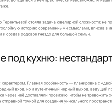
ройке, догадаться о ней практически невозможно. И наш
таже.
 Терентьевой стояла задача ювелирной сложности: не пр
гослойную историю современными смыслами, вписав в и
и и создав родовое гнездо для большой семьи.
 под кухню: нестандарт
с характером. Главная особенность — планировка с «дво
арадный вход, но и аутентичный черный выход, ведущий 
ека через неё доставляли провизию, чтобы не тревожить х
а отправной точкой для создания уникального пространст