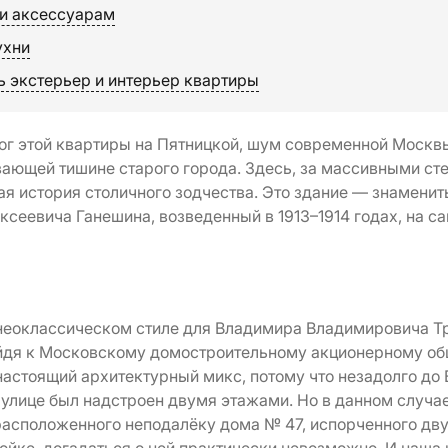
 и аксессуарам
ухни
ь экстерьер и интерьер квартиры
ог этой квартиры на Пятницкой, шум современной Москвы
вающей тишине старого города. Здесь, за массивными ст
ная история столичного зодчества. Это здание — знамен
сеевича Ганешина, возведенный в 1913–1914 годах, на с
неоклассическом стиле для Владимира Владимировича Тр
йдя к Московскому домостроительному акционерному общ
настоящий архитектурный микс, потому что незадолго до
улице был надстроен двумя этажами. Но в данном случае
т расположенного неподалёку дома № 47, испорченного д