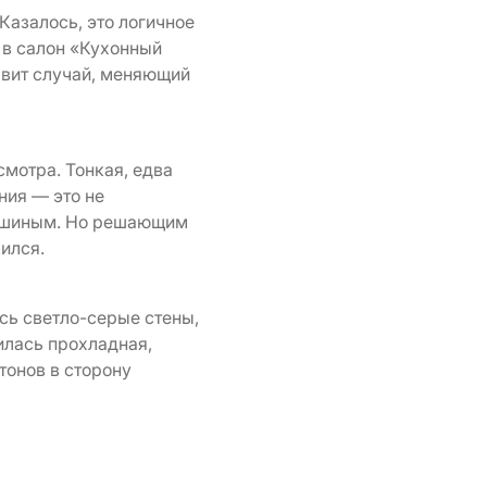
Казалось, это логичное
 в салон «Кухонный
авит случай, меняющий
смотра. Тонкая, едва
ния — это не
нешиным. Но решающим
ился.
ись светло-серые стены,
илась прохладная,
тонов в сторону