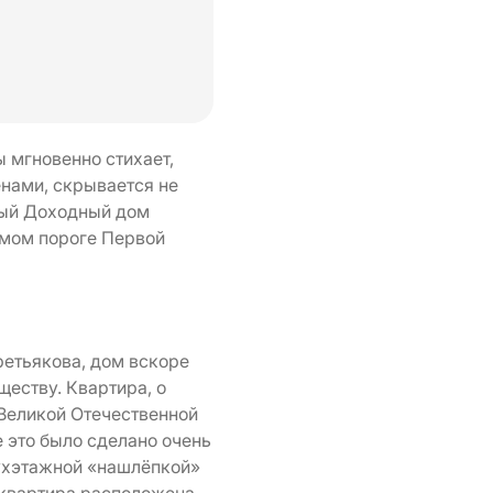
 мгновенно стихает,
енами, скрывается не
итый Доходный дом
амом пороге Первой
етьякова, дом вскоре
еству. Квартира, о
 Великой Отечественной
 это было сделано очень
вухэтажной «нашлёпкой»